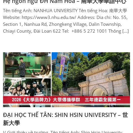
Hệ ngôn ngữ ĐH Nam Hoa – 南華大學華語中心
Tên tiếng Anh: NANHUA UNIVERSITY Tên tiếng Hoa: 南華大學
Website: https://www3.nhu.edu.tw/ Address: Dia chi: No. 55,
Section 1, Nanhua Rd, Zhongkeng Village, Dalin Township,
Chiayi County, Đài Loan 622 Tel: +886 5 272 1001 Thông […]
ĐẠI HỌC THẾ TÂN: SHIN HSIN UNIVERSITY – 世
新大學
I/ Giới thiệu về trường Tên tiếng Anh: Shin Hsin University