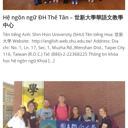
Hệ ngôn ngữ ĐH Thế Tân – 世新大學華語文教學
中心
Tên tiếng Anh: Shin Hsin University (SHU) Tên tiếng Hoa: 世新
大學 Website: http://english.web.shu.edu.tw/ Address: Dia
chi: No. 1, Ln. 17, Sec. 1, Muzha Rd.,Wenshan Dist., Taipei City
116, Taiwan (R.O.C.) Tel: (886)-2-22368225 Thông tin khóa
học hệ ngôn ngữ Khoá […]