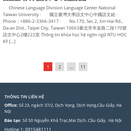
· Chinese Language Division Language Center National
Taiwan University · 國立臺灣大學語文中心中國語文組 ·
Phone：+886-2-3366-3417 · No.170, Sec.2, Xin-Hai Rd.,
Da-an Dist., Taipei City, Taiwan 10663臺北市辛亥路二段170號
語文中心2樓222室 Thông tin khóa học hệ ngôn ngữ NTU HỌC
KỲ […]
1
2
…
11
THÔNG TIN LIÊN HỆ
Office:
Số 23, ngách 37/2, Dịch Vọng, Dịch Vọng,Cầu Giấy, Hà
Nội
Đào tạo
: Số 50 Nguyễn Khả Trạc,Mai Dịch, Cầu Giấy, Hà Nội
Hotline 1: 0915481111