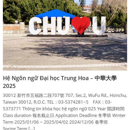
Hệ Ngôn ngữ Đại học Trung Hoa – 中華大學
2025
30012 新竹市五福路二段707號 707, Sec.2, WuFu Rd., Hsinchu,
Taiwan 30012, R.O.C. TEL：03-5374281~5 FAX：03-
5373771 Thông tin khóa học hệ ngôn ngữ 025 Year 開課時間
Class duration 報名截止日 Application Deadline 冬季班 Winter
Term 2025/01/06 ~ 2025/04/02 2024/12/06 春季班
Spring Term […]