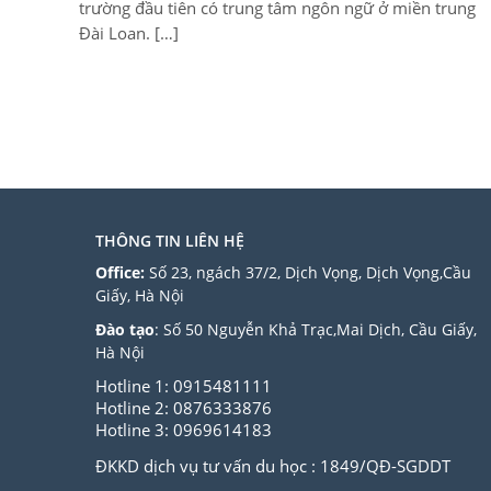
trường đầu tiên có trung tâm ngôn ngữ ở miền trung
Đài Loan. […]
THÔNG TIN LIÊN HỆ
Office:
Số 23, ngách 37/2, Dịch Vọng, Dịch Vọng,Cầu
Giấy, Hà Nội
Đào tạo
: Số 50 Nguyễn Khả Trạc,Mai Dịch, Cầu Giấy,
Hà Nội
Hotline 1: 0915481111
Hotline 2: 0876333876
Hotline 3: 0969614183
ĐKKD dịch vụ tư vấn du học : 1849/QĐ-SGDDT