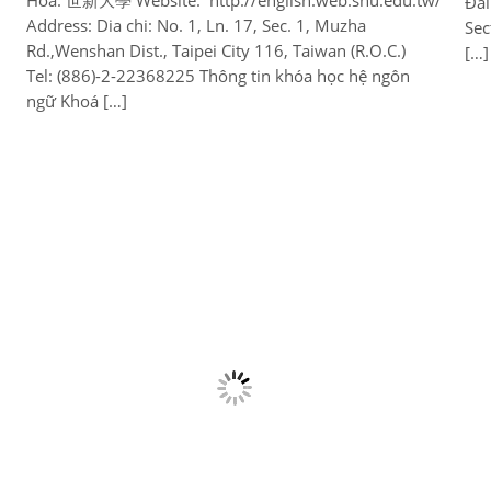
Hoa: 世新大學 Website: http://english.web.shu.edu.tw/
Đài
Address: Dia chi: No. 1, Ln. 17, Sec. 1, Muzha
Sec
Rd.,Wenshan Dist., Taipei City 116, Taiwan (R.O.C.)
[…]
Tel: (886)-2-22368225 Thông tin khóa học hệ ngôn
ngữ Khoá […]