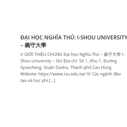
ĐẠI HỌC NGHĨA THỦ: I-SHOU UNIVERSIT
– 義守大學
I/ GIỚI THIỆU CHUNG Đại học Nghĩa Thủ – 義守大學 I-
Shou University – ISU Địa chỉ: Số 1, Khu 1, Đường
Syuecheng, Quận Dashu, Thành phố Cao Hùng
Website: https://www.isu.edu.tw/ II/ Các ngành đào
tạo và học phí […]