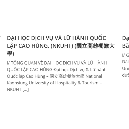
Y
ĐẠI HỌC DỊCH VỤ VÀ LỮ HÀNH QUỐC
Đạ
LẬP CAO HÙNG. (NKUHT) (國立高雄餐旅大
B
學)
I/ 
Đà
I/ TỔNG QUAN VỀ ĐẠI HỌC DỊCH VỤ VÀ LỮ HÀNH
Uni
QUỐC LẬP CAO HÙNG Đại học Dịch vụ & Lữ hành
đườ
Quốc lập Cao Hùng – 國立高雄餐旅大學 National
Kaohsiung University of Hospitality & Tourism –
NKUHT […]