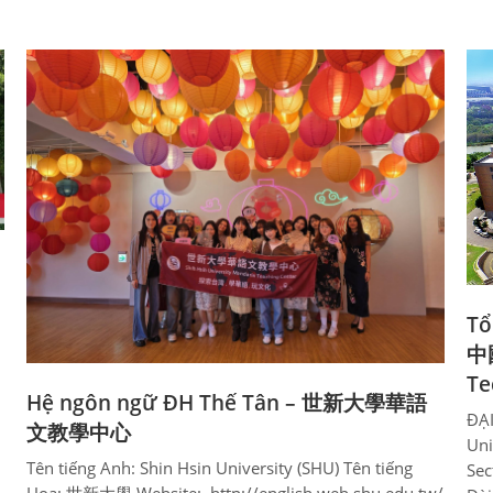
Tổ
中國
Te
Hệ ngôn ngữ ĐH Thế Tân – 世新大學華語
ĐẠ
文教學中心
Uni
Tên tiếng Anh: Shin Hsin University (SHU) Tên tiếng
Sec