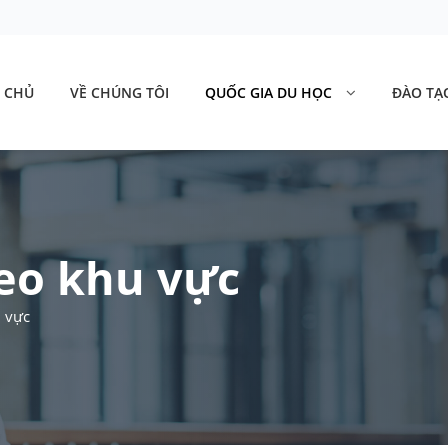
 CHỦ
VỀ CHÚNG TÔI
QUỐC GIA DU HỌC
ĐÀO TẠ
eo khu vực
 vực