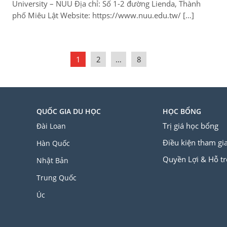
University – NUU Địa chỉ: Số 1-2 đường Lienda, Thành
phố Miêu Lật Website: https://www.nuu.edu.tw/ […]
1
2
…
8
QUỐC GIA DU HỌC
HỌC BỔNG
Trị giá học bổng
Đài Loan
Điều kiện tham gi
Hàn Quốc
Quyền Lợi & Hỗ tr
Nhật Bản
Trung Quốc
Úc