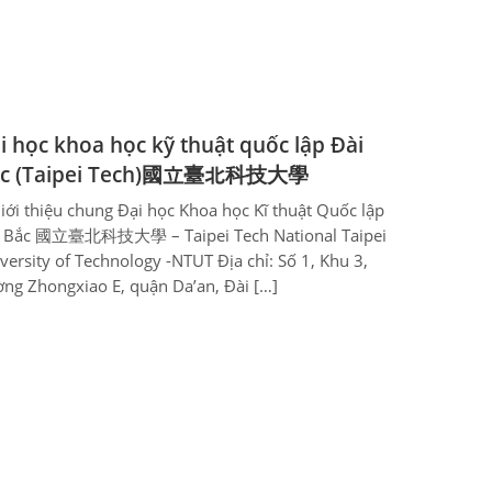
i học khoa học kỹ thuật quốc lập Đài
ắc (Taipei Tech)國立臺北科技大學
Giới thiệu chung Đại học Khoa học Kĩ thuật Quốc lập
i Bắc 國立臺北科技大學 – Taipei Tech National Taipei
versity of Technology -NTUT Địa chỉ: Số 1, Khu 3,
ng Zhongxiao E, quận Da’an, Đài […]