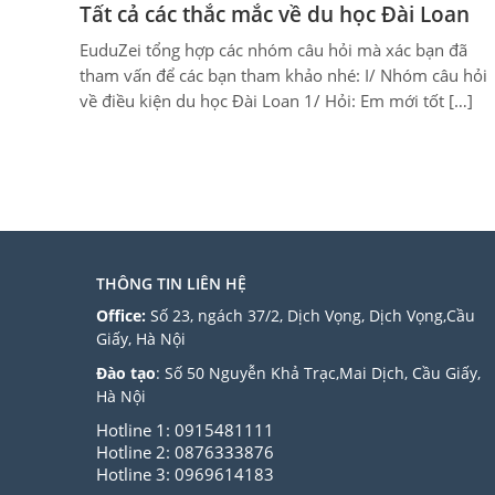
Tất cả các thắc mắc về du học Đài Loan
EuduZei tổng hợp các nhóm câu hỏi mà xác bạn đã
tham vấn để các bạn tham khảo nhé: I/ Nhóm câu hỏi
về điều kiện du học Đài Loan 1/ Hỏi: Em mới tốt […]
THÔNG TIN LIÊN HỆ
Office:
Số 23, ngách 37/2, Dịch Vọng, Dịch Vọng,Cầu
Giấy, Hà Nội
Đào tạo
: Số 50 Nguyễn Khả Trạc,Mai Dịch, Cầu Giấy,
Hà Nội
Hotline 1: 0915481111
Hotline 2: 0876333876
Hotline 3: 0969614183