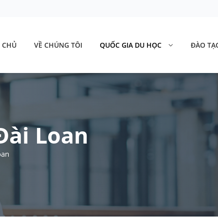
 CHỦ
VỀ CHÚNG TÔI
QUỐC GIA DU HỌC
ĐÀO TẠ
Đài Loan
oan