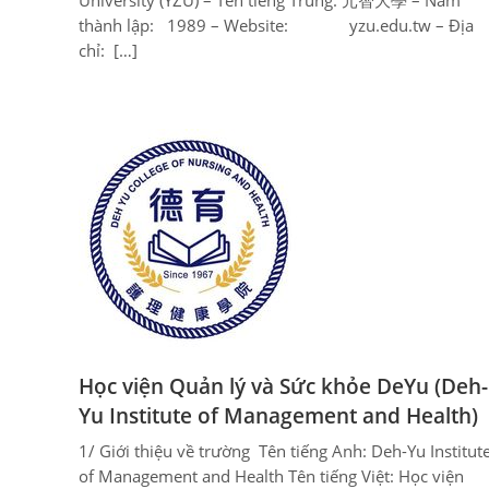
University (YZU) – Tên tiếng Trung: 元智大學 – Năm
thành lập: 1989 – Website: yzu.edu.tw – Địa
chỉ: […]
Học viện Quản lý và Sức khỏe DeYu (Deh-
Yu Institute of Management and Health)
1/ Giới thiệu về trường Tên tiếng Anh: Deh-Yu Institut
of Management and Health Tên tiếng Việt: Học viện