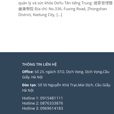
quản lý và sức khỏe DeYu Tên tiếng Trung: 德育管理暨
健康學院 Địa chỉ: No.336, Fuxing Road, Zhongshan
District, Keelung City, […]
THÔNG TIN LIÊN HỆ
Office:
Số 23, ngách 37/2, Dịch Vọng, Dịch Vọng,Cầu
Giấy, Hà Nội
Đào tạo
: Số 50 Nguyễn Khả Trạc,Mai Dịch, Cầu Giấy,
Hà Nội
Hotline 1: 0915481111
Hotline 2: 0876333876
Hotline 3: 0969614183