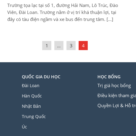
Trường tọa lạc tại số 1, đường Hải Nam, Lô Trúc, Đào
Viên, Đài Loan. Trường nằm ở vị trí khá thuận lợi, tại
đây có tàu điện ngầm và xe bus đến trung tâm. […]
1
…
3
4
QUỐC GIA DU HỌC
HỌC BỔNG
Trị giá học bổng
Đài Loan
Điều kiện tham gi
Hàn Quốc
Quyền Lợi & Hỗ tr
Nhật Bản
Trung Quốc
Úc