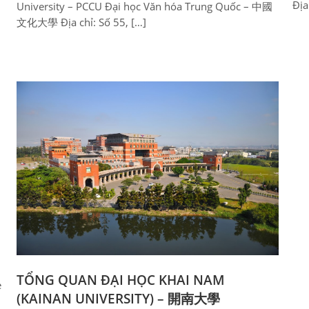
Địa
University – PCCU Đại học Văn hóa Trung Quốc – 中國
文化大學 Địa chỉ: Số 55, […]
TỔNG QUAN ĐẠI HỌC KHAI NAM
e
(KAINAN UNIVERSITY) – 開南大學