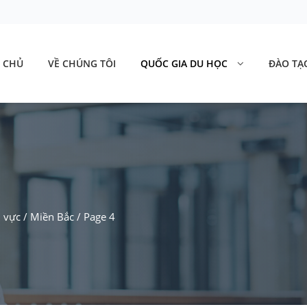
 CHỦ
VỀ CHÚNG TÔI
QUỐC GIA DU HỌC
ĐÀO TẠ
 vực
/
Miền Bắc
/
Page 4