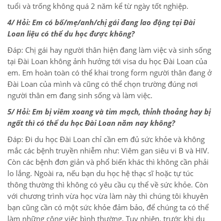
tuổi và trống không quá 2 năm kể từ ngày tốt nghiệp.
4/ Hỏi: Em có bố/mẹ/anh/
chị gái đang lao động tại Đài
Loan liệu có thể du học được không?
Đáp: Chị gái hay người thân hiện đang làm việc và sinh sống
tại Đài Loan không ảnh hưởng tới visa du học Đài Loan của
em. Em hoàn toàn có thể khai trong form người thân đang ở
Đài Loan của mình và cũng có thể chọn trường đúng nơi
người thân em đang sinh sống và làm việc.
5/ Hỏi: Em bị viêm xoang và tim mạch, thỉnh thoảng hay bị
ngất thì có thể du học Đài Loan năm nay không?
Đáp: Đi du học Đài Loan chỉ cần em đủ sức khỏe và không
mắc các bệnh truyền nhiễm như: Viêm gan siêu vi B và HIV.
Còn các bệnh đơn giản và phổ biến khác thì không cần phải
lo lắng. Ngoài ra, nếu bạn du học hệ thạc sĩ hoặc tự túc
thông thường thì không có yêu cầu cụ thể về sức khỏe. Còn
với chương trình vừa học vừa làm này thì chúng tôi khuyên
bạn cũng cần có một sức khỏe đảm bảo, để chúng ta có thể
làm những công việc bình thường. Tuy nhiên, trước khi du