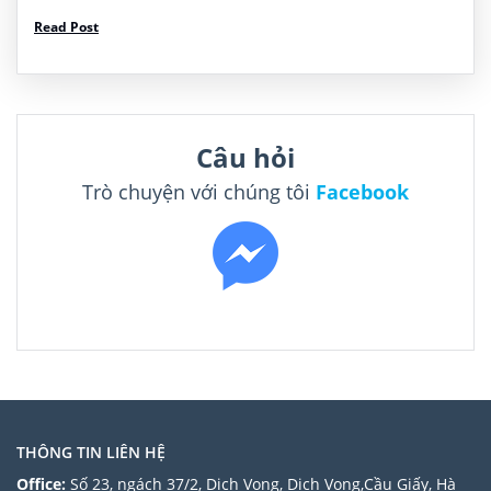
Dia chi: No. 55, Section 1, Nanhua Rd, Zhongkeng
Read Post
Village, Dalin Township, Chiayi County, Đài Loan 622
Tel: +886 5 272 1001 Thông […]
Câu hỏi
Trò chuyện với chúng tôi
Facebook
THÔNG TIN LIÊN HỆ
Office:
Số 23, ngách 37/2, Dịch Vọng, Dịch Vọng,Cầu Giấy, Hà