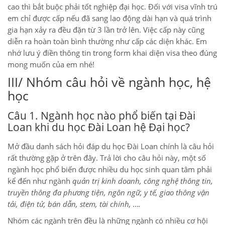
cao thì bắt buộc phải tốt nghiệp đại học. Đối với visa vĩnh trú
em chỉ được cấp nếu đã sang lao động dài hạn và quá trình
gia hạn xảy ra đều đặn từ 3 lần trở lên. Việc cấp này cũng
diễn ra hoàn toàn bình thường như cấp các diện khác. Em
nhớ lưu ý điền thông tin trong form khai diện visa theo đúng
mong muốn của em nhé!
III/ Nhóm câu hỏi về ngành học, hệ
học
Câu 1. Ngành học nào phổ biến tại Đài
Loan khi du học Đài Loan hệ Đại học?
Mở đầu danh sách hỏi đáp du học Đài Loan chính là câu hỏi
rất thường gặp ở trên đây. Trả lời cho câu hỏi này, một số
ngành học phổ biến được nhiều du học sinh quan tâm phải
kể đến như ngành
quản trị kinh doanh, công nghệ thông tin,
truyền thông đa phương tiện, ngôn ngữ, y tế, giao thông vận
tải, điện tử, bán dẫn, stem, tài chính, ….
Nhóm các ngành trên đều là những ngành có nhiều cơ hội