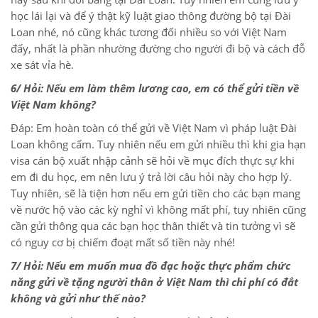
học lái lại và để ý thật kỹ luật giao thông đường bộ tại Đài
Loan nhé, nó cũng khác tương đối nhiều so với Việt Nam
đấy, nhất là phần nhường đường cho người đi bộ và cách đỗ
xe sát vỉa hè.
6/ Hỏi: Nếu em làm thêm lương cao, em có thể gửi tiền về
Việt Nam không?
Đáp: Em hoàn toàn có thể gửi về Việt Nam vì pháp luật Đài
Loan không cấm. Tuy nhiên nếu em gửi nhiều thì khi gia hạn
visa cán bộ xuất nhập cảnh sẽ hỏi về mục đích thực sự khi
em đi du học, em nên lưu ý trả lời câu hỏi này cho hợp lý.
Tuy nhiên, sẽ là tiện hơn nếu em gửi tiền cho các bạn mang
về nước hộ vào các kỳ nghỉ vì không mất phí, tuy nhiên cũng
cần gửi thông qua các bạn học thân thiết và tin tưởng vì sẽ
có nguy cơ bị chiếm đoạt mất số tiền này nhé!
7/ Hỏi: Nếu em muốn mua đồ đạc hoặc thực phẩm chức
năng gửi về tặng người thân ở Việt Nam thì chi phí có đắt
không và gửi như thế nào?