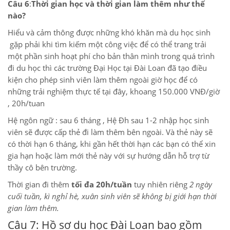
Câu 6
:
Thời gian học và thời gian làm thêm như thế
nào?
Hiểu và cảm thông được những khó khăn mà du học sinh
gặp phải khi tìm kiếm một công việc để có thể trang trải
một phần sinh hoạt phí cho bản thân mình trong quá trình
đi du học thì các trường Đại Học tại Đài Loan đã tạo điều
kiện cho phép sinh viên làm thêm ngoài giờ học để có
những trải nghiệm thực tế tại đây, khoang 150.000 VNĐ/giờ
, 20h/tuan
Hệ ngôn ngữ : sau 6 tháng , Hệ Đh sau 1-2 nhập học sinh
viên sẽ được cấp thẻ đi làm thêm bên ngoài. Và thẻ này sẽ
có thời hạn 6 tháng, khi gần hết thời hạn các bạn có thể xin
gia hạn hoặc làm mới thẻ này với sự hướng dẫn hỗ trợ từ
thầy cô bên trường.
Thời gian đi thêm
tối đa 20h/tuần
tuy nhiên riêng
2 ngày
cuối tuần, kì nghỉ hè, xuân sinh viên sẽ không bị giới hạn thời
gian làm thêm.
Câu 7: Hồ sơ du học Đài Loan bao gồm