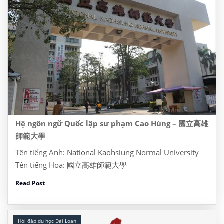
Hệ ngôn ngữ Quốc lập sư phạm Cao Hùng – 國立高雄
師範大學
Tên tiếng Anh: National Kaohsiung Normal University
Tên tiếng Hoa: 國立高雄師範大學
Website: https://www3.nhu.edu.tw/ Address: Dia chi:
Read Post
No.116, Heping 1st Rd., Lingya Dist., Kaohsiung City
802, Taiwan, Đài Loan 622 Tel: (07) 7172930 I/ Thông
tin khóa […]
Hỏi đáp du học Đài Loan