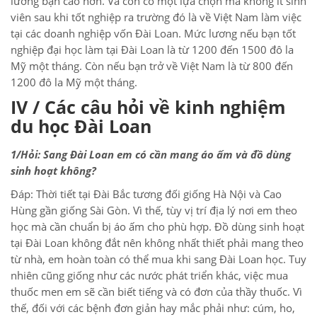
lương bạn cao hơn. Và còn có một lựa chọn mà không ít sinh
viên sau khi tốt nghiệp ra trường đó là về Việt Nam làm việc
tại các doanh nghiệp vốn Đài Loan. Mức lương nếu bạn tốt
nghiệp đại học làm tại Đài Loan là từ 1200 đến 1500 đô la
Mỹ một tháng. Còn nếu bạn trở về Việt Nam là từ 800 đến
1200 đô la Mỹ một tháng.
IV / Các câu hỏi về kinh nghiệm
du học Đài Loan
1/Hỏi: Sang Đài Loan em có cần mang áo ấm và đồ dùng
sinh hoạt không?
Đáp: Thời tiết tại Đài Bắc tương đối giống Hà Nội và Cao
Hùng gần giống Sài Gòn. Vì thế, tùy vị trí địa lý nơi em theo
học mà cần chuẩn bị áo ấm cho phù hợp. Đồ dùng sinh hoạt
tại Đài Loan không đắt nên không nhất thiết phải mang theo
từ nhà, em hoàn toàn có thể mua khi sang Đài Loan học. Tuy
nhiên cũng giống như các nước phát triển khác, việc mua
thuốc men em sẽ cần biết tiếng và có đơn của thầy thuốc. Vì
thế, đối với các bệnh đơn giản hay mắc phải như: cúm, ho,