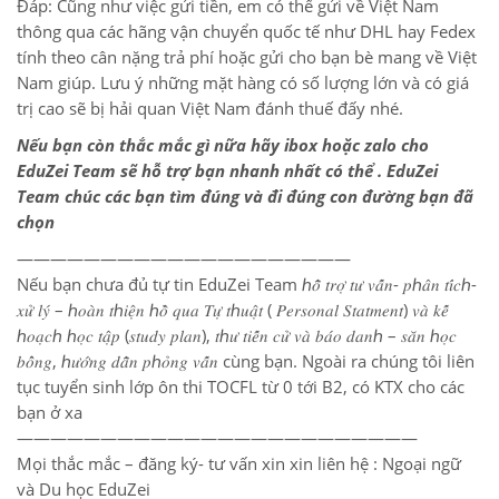
Đáp: Cũng như việc gửi tiền, em có thể gửi về Việt Nam
thông qua các hãng vận chuyển quốc tế như DHL hay Fedex
tính theo cân nặng trả phí hoặc gửi cho bạn bè mang về Việt
Nam giúp. Lưu ý những mặt hàng có số lượng lớn và có giá
trị cao sẽ bị hải quan Việt Nam đánh thuế đấy nhé.
Nếu bạn còn thắc mắc gì nữa hãy ibox hoặc zalo cho
EduZei Team sẽ hỗ trợ bạn nhanh nhất có thể . EduZei
Team chúc các bạn tìm đúng và đi đúng con đường bạn đã
chọn
————————————————————
Nếu bạn chưa đủ tự tin EduZei Team ℎ𝑜̂̃ 𝑡𝑟𝑜̛̣ 𝑡𝑢̛ 𝑣𝑎̂́𝑛- 𝑝ℎ𝑎̂𝑛 𝑡𝑖́𝑐ℎ-
𝑥𝑢̛̉ 𝑙𝑦́ – ℎ𝑜𝑎̀𝑛 𝑡ℎ𝑖𝑒̣̂𝑛 ℎ𝑜̂̀ 𝑞𝑢𝑎 𝑇𝑢̛̣ 𝑡ℎ𝑢𝑎̣̂𝑡 ( 𝑃𝑒𝑟𝑠𝑜𝑛𝑎𝑙 𝑆𝑡𝑎𝑡𝑚𝑒𝑛𝑡) 𝑣𝑎̀ 𝑘𝑒̂́
ℎ𝑜𝑎̣𝑐ℎ ℎ𝑜̣𝑐 𝑡𝑎̣̂𝑝 (𝑠𝑡𝑢𝑑𝑦 𝑝𝑙𝑎𝑛), 𝑡ℎ𝑢̛ 𝑡𝑖𝑒̂́𝑛 𝑐𝑢̛̉ 𝑣𝑎̀ 𝑏𝑎́𝑜 𝑑𝑎𝑛ℎ – 𝑠𝑎̆𝑛 ℎ𝑜̣𝑐
𝑏𝑜̂̉𝑛𝑔, ℎ𝑢̛𝑜̛́𝑛𝑔 𝑑𝑎̂̃𝑛 𝑝ℎ𝑜̉𝑛𝑔 𝑣𝑎̂́𝑛 cùng bạn. Ngoài ra chúng tôi liên
tục tuyển sinh lớp ôn thi TOCFL từ 0 tới B2, có KTX cho các
bạn ở xa
————————————————————————
Mọi thắc mắc – đăng ký- tư vấn xin xin liên hệ : Ngoại ngữ
và Du học EduZei