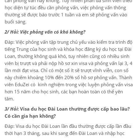
cần phỏng vấn hay không. Tuy nhiên phần đa sinh viên theo
học diện tự túc đều cần phỏng vấn, việc phỏng vấn thông
thường sẽ được báo trước 1 tuần và em sẽ phỏng vấn vào
buổi sáng.
2/ Hỏi: Việc phỏng vấn có khó không?
Đáp: Việc phỏng vấn tập trung chủ yếu vào kiểm tra trình độ
tiếng Trung của học sinh và khóa học đăng ký du học tại Đài
Loan, thường không quá khó, tuy nhiên cũng có nhiều sinh
viên bị trượt và phải nộp hồ sơ xin visa và phỏng vấn lại 3, 4
lần mới đạt visa. Chỉ có một số ít sẽ trượt vĩnh viễn, con số
này chiếm khoảng 10% đến 20% số hồ sơ phỏng vấn. Thành
viên EduZei có kinh nghiệm trong việc luyện phỏng vấn visa
hơn 15 năm cho học sinh, các bạn hoàn toàn có thể yên
tâm.
3/ Hỏi
: Visa du học Đài Loan thường được cấp bao lâu?
Có cần gia hạn không?
Đáp: Visa du học Đài Loan lần đầu thường được cấp lần đầu
thời hạn 3 tháng, sau khi sang đến Đài Loan và nhập học