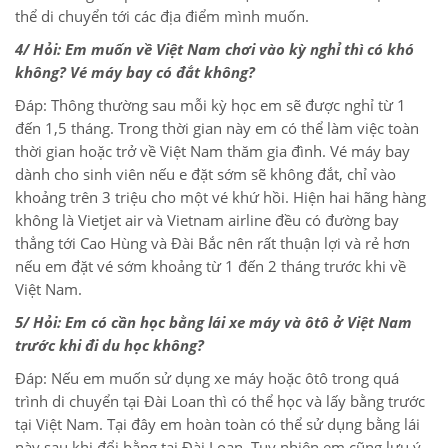
thể di chuyển tới các địa điểm mình muốn.
4/ Hỏi: Em muốn về Việt Nam chơi vào kỳ nghỉ thì có khó
không? Vé máy bay có đắt không?
Đáp: Thông thường sau mỗi kỳ học em sẽ được nghỉ từ 1
đến 1,5 tháng. Trong thời gian này em có thể làm việc toàn
thời gian hoặc trở về Việt Nam thăm gia đình. Vé máy bay
dành cho sinh viên nếu e đặt sớm sẽ không đắt, chỉ vào
khoảng trên 3 triệu cho một vé khứ hồi. Hiện hai hãng hàng
không là Vietjet air và Vietnam airline đều có đường bay
thẳng tới Cao Hùng và Đài Bắc nên rất thuận lợi và rẻ hơn
nếu em đặt vé sớm khoảng từ 1 đến 2 tháng trước khi về
Việt Nam.
5/ Hỏi: Em có cần học bằng lái xe máy và ôtô ở Việt Nam
trước khi đi du học không?
Đáp: Nếu em muốn sử dụng xe máy hoặc ôtô trong quá
trình di chuyển tại Đài Loan thì có thể học và lấy bằng trước
tại Việt Nam. Tại đây em hoàn toàn có thể sử dụng bằng lái
này sau khi đổi bằng tại Đài Loan. Tuy nhiên em cũng lưu ý