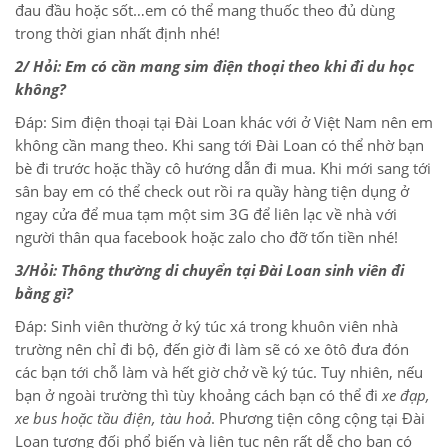
đau đầu hoặc sốt…em có thể mang thuốc theo đủ dùng
trong thời gian nhất định nhé!
2/ Hỏi: Em có cần mang sim điện thoại theo khi đi du học
không?
Đáp: Sim điện thoại tại Đài Loan khác với ở Việt Nam nên em
không cần mang theo. Khi sang tới Đài Loan có thể nhờ bạn
bè đi trước hoặc thầy cô hướng dẫn đi mua. Khi mới sang tới
sân bay em có thể check out rồi ra quầy hàng tiện dụng ở
ngay cửa để mua tạm một sim 3G để liên lạc về nhà với
người thân qua facebook hoặc zalo cho đỡ tốn tiền nhé!
3/Hỏi: Thông thường di chuyển tại Đài Loan sinh viên đi
bằng gì?
Đáp: Sinh viên thường ở ký túc xá trong khuôn viên nhà
trường nên chỉ đi bộ, đến giờ đi làm sẽ có xe ôtô đưa đón
các bạn tới chỗ làm và hết giờ chở về ký túc. Tuy nhiên, nếu
bạn ở ngoài trường thì tùy khoảng cách bạn có thể đi
xe đạp,
xe bus hoặc tầu điện, tàu hoả
. Phương tiện công cộng tại Đài
Loan tương đối phổ biến và liên tục nên rất dễ cho bạn có