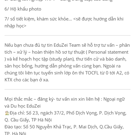
6/ Hộ khẩu photo
7/ sổ tiết kiệm, khám sức khỏe… <sẽ được hướng dẫn khi
nhập học>
Nếu bạn chưa đủ tự tin EduZei Team sẽ hỗ trợ tư vấn – phân
tích – xử lý – hoàn thiện hồ sơ tự thuật ( Personal statement
) và kế hoạch học tập (study plan), thư tiến cử và báo danh,
săn học bổng, hướng dẫn phỏng vấn cùng bạn. Ngoài ra
chúng tôi liên tục tuyển sinh lớp ôn thi TOCFL từ 0 tới A2, có
KTX cho các bạn ở xa.
Mọi thắc mắc – đăng ký- tư vấn xin xin liên hệ : Ngoại ngữ
và Du học EduZei
Địa chỉ: Số 23, ngách 37/2, Phố Dịch Vọng, P. Dịch Vọng,
Q. Cầu Giấy, TP Hà Nội
Đào tạo: Số 50 Nguyễn Khả Trạc, P. Mai Dịch, Q.Cầu Giấy,
TP. Hà Nội