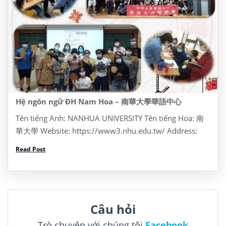
Hệ ngôn ngữ ĐH Nam Hoa – 南華大學華語中心
Tên tiếng Anh: NANHUA UNIVERSITY Tên tiếng Hoa: 南
華大學 Website: https://www3.nhu.edu.tw/ Address:
Dia chi: No. 55, Section 1, Nanhua Rd, Zhongkeng
Read Post
Village, Dalin Township, Chiayi County, Đài Loan 622
Tel: +886 5 272 1001 Thông […]
Câu hỏi
Trò chuyện với chúng tôi
Facebook