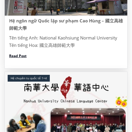
Hệ ngôn ngữ Quốc lập sư phạm Cao Hùng – 國立高雄
師範大學
Tên tiếng Anh: National Kaohsiung Normal University
Tên tiếng Hoa: 國立高雄師範大學
Website: https://www3.nhu.edu.tw/ Address: Dia chi:
Read Post
No.116, Heping 1st Rd., Lingya Dist., Kaohsiung City
802, Taiwan, Đài Loan 622 Tel: (07) 7172930 I/ Thông
tin khóa […]
Hệ chuyên tu quốc tế 1+4