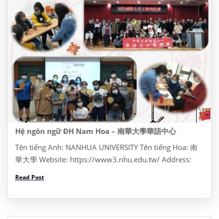
Hệ ngôn ngữ ĐH Nam Hoa – 南華大學華語中心
Tên tiếng Anh: NANHUA UNIVERSITY Tên tiếng Hoa: 南
華大學 Website: https://www3.nhu.edu.tw/ Address:
Dia chi: No. 55, Section 1, Nanhua Rd, Zhongkeng
Read Post
Village, Dalin Township, Chiayi County, Đài Loan 622
Tel: +886 5 272 1001 Thông […]