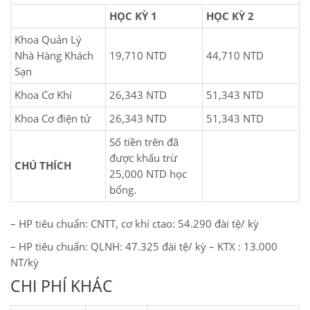
HỌC KỲ 1
HỌC KỲ 2
Khoa Quản Lý
Nhà Hàng Khách
19,710 NTD
44,710 NTD
Sạn
Khoa Cơ Khí
26,343 NTD
51,343 NTD
Khoa Cơ điện tử
26,343 NTD
51,343 NTD
Số tiền trên đã
được khấu trừ
CHÚ THÍCH
25,000 NTD học
bổng.
– HP tiêu chuẩn: CNTT, cơ khí ctao: 54.290 đài tệ/ kỳ
– HP tiêu chuẩn: QLNH: 47.325 đài tệ/ kỳ – KTX : 13.000
NT/kỳ
CHI PHÍ KHÁC