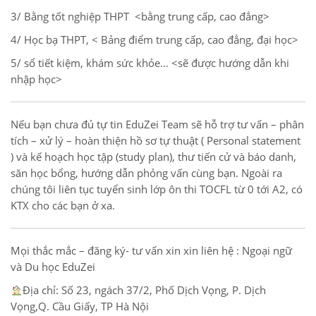
3/ Bằng tốt nghiệp THPT <bằng trung cấp, cao đẳng>
4/ Học bạ THPT, < Bảng điểm trung cấp, cao đẳng, đại học>
5/ sổ tiết kiệm, khám sức khỏe… <sẽ được hướng dẫn khi
nhập học>
Nếu bạn chưa đủ tự tin EduZei Team sẽ hỗ trợ tư vấn – phân
tích – xử lý – hoàn thiện hồ sơ tự thuật ( Personal statement
) và kế hoạch học tập (study plan), thư tiến cử và báo danh,
săn học bổng, hướng dẫn phỏng vấn cùng bạn. Ngoài ra
chúng tôi liên tục tuyển sinh lớp ôn thi TOCFL từ 0 tới A2, có
KTX cho các bạn ở xa.
Mọi thắc mắc – đăng ký- tư vấn xin xin liên hệ : Ngoại ngữ
và Du học EduZei
Địa chỉ: Số 23, ngách 37/2, Phố Dịch Vọng, P. Dịch
Vọng,Q. Cầu Giấy, TP Hà Nội