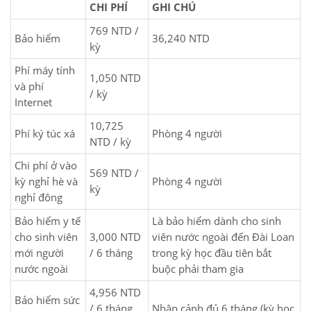
CHI PHÍ
GHI CHÚ
769 NTD /
Bảo hiểm
36,240 NTD
kỳ
Phí máy tính
1,050 NTD
và phí
/ kỳ
Internet
10,725
Phí ký túc xá
Phòng 4 người
NTD / kỳ
Chi phí ở vào
569 NTD /
kỳ nghỉ hè và
Phòng 4 người
kỳ
nghỉ đông
Bảo hiểm y tế
Là bảo hiểm dành cho sinh
cho sinh viên
3,000 NTD
viên nước ngoài đến Đài Loan
mới người
/ 6 tháng
trong kỳ học đầu tiên bắt
nước ngoài
buộc phải tham gia
4,956 NTD
Bảo hiểm sức
/ 6 tháng
Nhập cảnh đủ 6 tháng (kỳ học