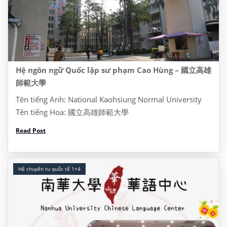
Hệ ngôn ngữ Quốc lập sư phạm Cao Hùng – 國立高雄
師範大學
Tên tiếng Anh: National Kaohsiung Normal University
Tên tiếng Hoa: 國立高雄師範大學
Website: https://www3.nhu.edu.tw/ Address: Dia chi:
Read Post
No.116, Heping 1st Rd., Lingya Dist., Kaohsiung City
802, Taiwan, Đài Loan 622 Tel: (07) 7172930 I/ Thông
tin khóa […]
Hệ chuyên tu quốc tế 1+4