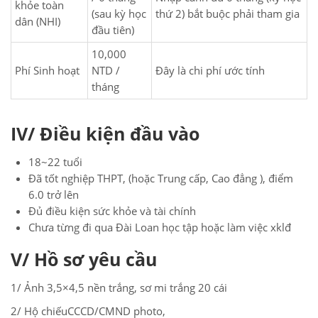
khỏe toàn
(sau kỳ học
thứ 2) bắt buộc phải tham gia
dân (NHI)
đầu tiên)
10,000
Phí Sinh hoạt
NTD /
Đây là chi phí ước tính
tháng
IV/ Điều kiện đầu vào
18~22 tuổi
Đã tốt nghiệp THPT, (hoặc Trung cấp, Cao đẳng ), điểm
6.0 trở lên
Đủ điều kiện sức khỏe và tài chính
Chưa từng đi qua Đài Loan học tập hoặc làm việc xklđ
V
/ Hồ sơ yêu cầu
1/ Ảnh 3,5×4,5 nền trắng, sơ mi trắng 20 cái
2/ Hộ chiếuCCCD/CMND photo,