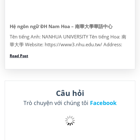
Hệ ngôn ngữ ĐH Nam Hoa – 南華大學華語中心
Tên tiếng Anh: NANHUA UNIVERSITY Tên tiếng Hoa: 南
華大學 Website: https://www3.nhu.edu.tw/ Address:
Dia chi: No. 55, Section 1, Nanhua Rd, Zhongkeng
Read Post
Village, Dalin Township, Chiayi County, Đài Loan 622
Tel: +886 5 272 1001 Thông […]
Câu hỏi
Trò chuyện với chúng tôi
Facebook