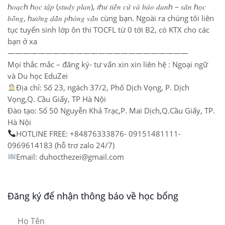
ℎ𝑜𝑎̣𝑐ℎ ℎ𝑜̣𝑐 𝑡𝑎̣̂𝑝 (𝑠𝑡𝑢𝑑𝑦 𝑝𝑙𝑎𝑛), 𝑡ℎ𝑢̛ 𝑡𝑖𝑒̂́𝑛 𝑐𝑢̛̉ 𝑣𝑎̀ 𝑏𝑎́𝑜 𝑑𝑎𝑛ℎ – 𝑠𝑎̆𝑛 ℎ𝑜̣𝑐
𝑏𝑜̂̉𝑛𝑔, ℎ𝑢̛𝑜̛́𝑛𝑔 𝑑𝑎̂̃𝑛 𝑝ℎ𝑜̉𝑛𝑔 𝑣𝑎̂́𝑛 cùng bạn. Ngoài ra chúng tôi liên
tục tuyển sinh lớp ôn thi TOCFL từ 0 tới B2, có KTX cho các
bạn ở xa
————————————————————————
Mọi thắc mắc – đăng ký- tư vấn xin xin liên hệ : Ngoại ngữ
và Du học EduZei
Địa chỉ: Số 23, ngách 37/2, Phố Dịch Vọng, P. Dịch
Vọng,Q. Cầu Giấy, TP Hà Nội
Đào tạo: Số 50 Nguyễn Khả Trạc,P. Mai Dịch,Q.Cầu Giấy, TP.
Hà Nội
HOTLINE FREE: +84876333876- 09151481111-
0969614183 (hỗ trơ zalo 24/7)
Email: duhocthezei@gmail.com
Đăng ký để nhận thông báo về học bổng