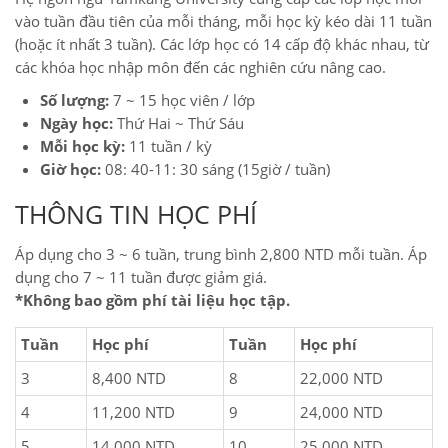
vào tuần đầu tiên của mỗi tháng, mỗi học kỳ kéo dài 11 tuần
(hoặc ít nhất 3 tuần). Các lớp học có 14 cấp độ khác nhau, từ
các khóa học nhập môn đến các nghiên cứu nâng cao.
Số lượng:
7 ~ 15 học viên / lớp
Ngày học:
Thứ Hai ~ Thứ Sáu
Mỗi học kỳ:
11 tuần / kỳ
Giờ học:
08: 40-11: 30 sáng (15giờ / tuần)
THÔNG TIN HỌC PHÍ
Áp dụng cho 3 ~ 6 tuần, trung bình 2,800 NTD mỗi tuần. Áp
dụng cho 7 ~ 11 tuần được giảm giá.
*Không bao gồm phí tài liệu học tập.
Tuần
Học phí
Tuần
Học phí
3
8,400 NTD
8
22,000 NTD
4
11,200 NTD
9
24,000 NTD
5
14,000 NTD
10
25,000 NTD