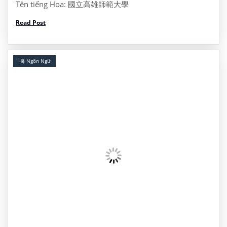
Tên tiếng Hoa: 國立高雄師範大學
Website: https://www3.nhu.edu.tw/ Address: Dia chi:
Read Post
No.116, Heping 1st Rd., Lingya Dist., Kaohsiung City
802, Taiwan, Đài Loan 622 Tel: (07) 7172930 I/ Thông
tin khóa […]
Hệ Ngôn Ngữ