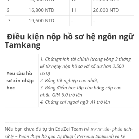
6
16,800 NTD
11
26,000 NTD
7
19,600 NTD
–
–
Điều kiện nộp hồ sơ hệ ngôn ngữ
Tamkang
1. Chứngminh tài chính (trong vòng 3 tháng
kể từ ngày nộp hồ sơ với số dư hơn 2.500
Yêu cầu hồ
USD)
sơ xin nhập
2. Bằng tốt nghiệp cao nhất,
học
3. Bảng điểm học tập của bằng cấp cao
nhất, GPA 6.0 trở lên
4. Chứng chỉ ngoại
ngữ A1 trở lên
————————————————————
Nếu bạn chưa đủ tự tin EduZei Team ℎ𝑜̂̃ 𝑡𝑟𝑜̛̣ 𝑡𝑢̛ 𝑣𝑎̂́𝑛- 𝑝ℎ𝑎̂𝑛 𝑡𝑖́𝑐ℎ-
𝑥𝑢̛̉ 𝑙𝑦́ – ℎ𝑜𝑎̀𝑛 𝑡ℎ𝑖𝑒̣̂𝑛 ℎ𝑜̂̀ 𝑞𝑢𝑎 𝑇𝑢̛̣ 𝑡ℎ𝑢𝑎̣̂𝑡 ( 𝑃𝑒𝑟𝑠𝑜𝑛𝑎𝑙 𝑆𝑡𝑎𝑡𝑚𝑒𝑛𝑡) 𝑣𝑎̀ 𝑘𝑒̂́