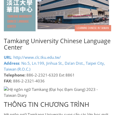
Tamkang University Chinese Language
Center
URL
: http://www.clc.tku.edu.tw/
Address
: No.5, Ln.199, Jinhua St., Da’an Dist., Taipei City,
Taiwan (R.O.C.)
Telephone:
886-2-2321-6320 Ext 8861
FAX:
886-2-2321-4036
THÔNG TIN CHƯƠNG TRÌNH
Hệ ngôn ngữ Tamkang University cung cấp các lớp học mới