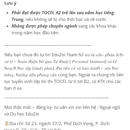
Lưu ý
Phải đạt được TOCFL A2 trở lên sau năm học tiếng
Trung,
nếu không sẽ bị cho thôi học và về nước.
Không được phép chuyển ngành
sang các khoa khác
trong năm học đầu tiên.
————————————————————
Nếu bạn chưa đủ tự tin EduZei Team ℎ𝑜̂̃ 𝑡𝑟𝑜̛̣ 𝑡𝑢̛ 𝑣𝑎̂́𝑛- 𝑝ℎ𝑎̂𝑛 𝑡𝑖́𝑐ℎ-
𝑥𝑢̛̉ 𝑙𝑦́ – ℎ𝑜𝑎̀𝑛 𝑡ℎ𝑖𝑒̣̂𝑛 ℎ𝑜̂̀ 𝑞𝑢𝑎 𝑇𝑢̛̣ 𝑡ℎ𝑢𝑎̣̂𝑡 ( 𝑃𝑒𝑟𝑠𝑜𝑛𝑎𝑙 𝑆𝑡𝑎𝑡𝑚𝑒𝑛𝑡) 𝑣𝑎̀ 𝑘𝑒̂́
ℎ𝑜𝑎̣𝑐ℎ ℎ𝑜̣𝑐 𝑡𝑎̣̂𝑝 (𝑠𝑡𝑢𝑑𝑦 𝑝𝑙𝑎𝑛), 𝑡ℎ𝑢̛ 𝑡𝑖𝑒̂́𝑛 𝑐𝑢̛̉ 𝑣𝑎̀ 𝑏𝑎́𝑜 𝑑𝑎𝑛ℎ – 𝑠𝑎̆𝑛 ℎ𝑜̣𝑐
𝑏𝑜̂̉𝑛𝑔, ℎ𝑢̛𝑜̛́𝑛𝑔 𝑑𝑎̂̃𝑛 𝑝ℎ𝑜̉𝑛𝑔 𝑣𝑎̂́𝑛 cùng bạn. Ngoài ra chúng tôi liên
tục tuyển sinh lớp ôn thi TOCFL từ 0 tới B2, có KTX cho các
bạn ở xa
————————————————————————
Mọi thắc mắc – đăng ký- tư vấn xin xin liên hệ : Ngoại ngữ
và Du học EduZei
Địa chỉ: Số 23, ngách 37/2, Phố Dịch Vọng, P. Dịch
Vọng,Q. Cầu Giấy, TP Hà Nội