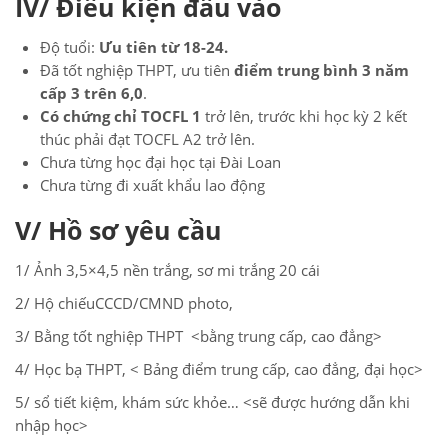
IV/ Điều kiện đầu vào
Độ tuổi:
Ưu tiên từ 18-24.
Đã tốt nghiệp THPT, ưu tiên
điểm trung bình 3 năm
cấp 3 trên 6,0
.
Có chứng chỉ TOCFL 1
trở lên, trước khi học kỳ 2 kết
thúc phải đạt TOCFL A2 trở lên.
Chưa từng học đại học tại Đài Loan
Chưa từng đi xuất khẩu lao động
V/ Hồ sơ yêu cầu
1/ Ảnh 3,5×4,5 nền trắng, sơ mi trắng 20 cái
2/ Hộ chiếuCCCD/CMND photo,
3/ Bằng tốt nghiệp THPT <bằng trung cấp, cao đẳng>
4/ Học bạ THPT, < Bảng điểm trung cấp, cao đẳng, đại học>
5/ sổ tiết kiệm, khám sức khỏe… <sẽ được hướng dẫn khi
nhập học>