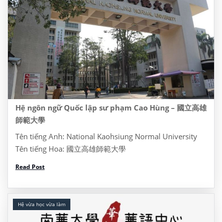
Hệ ngôn ngữ Quốc lập sư phạm Cao Hùng – 國立高雄
師範大學
Tên tiếng Anh: National Kaohsiung Normal University
Tên tiếng Hoa: 國立高雄師範大學
Website: https://www3.nhu.edu.tw/ Address: Dia chi:
Read Post
No.116, Heping 1st Rd., Lingya Dist., Kaohsiung City
802, Taiwan, Đài Loan 622 Tel: (07) 7172930 I/ Thông
tin khóa […]
Hệ vừa học vừa làm