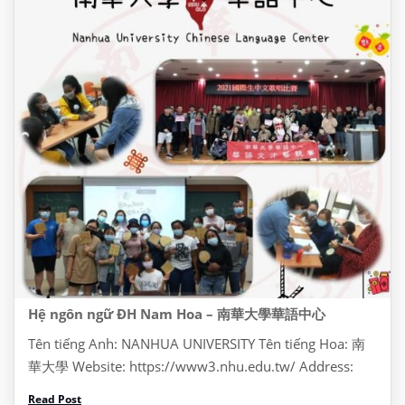
Hệ ngôn ngữ ĐH Nam Hoa – 南華大學華語中心
Tên tiếng Anh: NANHUA UNIVERSITY Tên tiếng Hoa: 南
華大學 Website: https://www3.nhu.edu.tw/ Address:
Dia chi: No. 55, Section 1, Nanhua Rd, Zhongkeng
Read Post