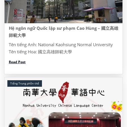
Hệ ngôn ngữ Quốc lập sư phạm Cao Hùng – 國立高雄
師範大學
Tên tiếng Anh: National Kaohsiung Normal University
Tên tiếng Hoa: 國立高雄師範大學
Website: https://www3.nhu.edu.tw/ Address: Dia chi:
Read Post
No.116, Heping 1st Rd., Lingya Dist., Kaohsiung City
802, Taiwan, Đài Loan 622 Tel: (07) 7172930 I/ Thông
tin khóa […]
Tiếng Trung phồn thể