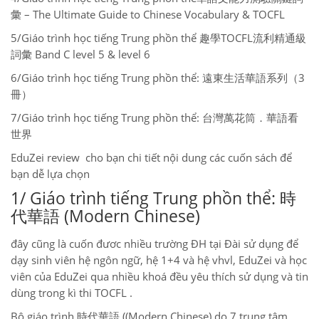
彙 – The Ultimate Guide to Chinese Vocabulary & TOCFL
5/Giáo trình học tiếng Trung phồn thể 趣學TOCFL流利精通級
詞彙 Band C level 5 & level 6
6/Giáo trình học tiếng Trung phồn thể: 遠東生活華語系列（3
冊）
7/Giáo trình học tiếng Trung phồn thể: 台灣萬花筒．華語看
世界
EduZei review cho bạn chi tiết nội dung các cuốn sách để
bạn dễ lựa chọn
1/ Giáo trình tiếng Trung phồn thể: 時
代華語 (Modern Chinese)
đây cũng là cuốn đươc nhiều trường ĐH tại Đài sử dụng để
dạy sinh viên hệ ngôn ngữ, hệ 1+4 và hệ vhvl, EduZei và học
viên của EduZei qua nhiều khoá đều yêu thích sử dụng và tin
dùng trong kì thi TOCFL .
Bộ giáo trình 時代華語 ((Modern Chinese) do 7 trung tâm