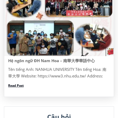
Hệ ngôn ngữ ĐH Nam Hoa – 南華大學華語中心
Tên tiếng Anh: NANHUA UNIVERSITY Tên tiếng Hoa: 南
華大學 Website: https://www3.nhu.edu.tw/ Address:
Dia chi: No. 55, Section 1, Nanhua Rd, Zhongkeng
Read Post
Village, Dalin Township, Chiayi County, Đài Loan 622
Tel: +886 5 272 1001 Thông […]
Câu hỏi