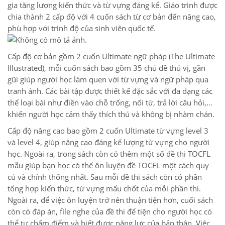
gia tăng lượng kiến thức và từ vựng đáng kể. Giáo trình được
chia thành 2 cấp độ với 4 cuốn sách từ cơ bản đến nâng cao,
phù hợp với trình độ của sinh viên quốc tế.
Cấp độ cơ bản gồm 2 cuốn Ultimate ngữ pháp (The Ultimate
Illustrated), mỗi cuốn sách bao gồm 35 chủ đề thú vị, gần
gũi giúp người học làm quen với từ vựng và ngữ pháp qua
tranh ảnh. Các bài tập được thiết kế đặc sắc với đa dạng các
thể loại bài như điền vào chỗ trống, nối từ, trả lời câu hỏi,…
khiến người học cảm thấy thích thú và không bị nhàm chán.
Cấp độ nâng cao bao gồm 2 cuốn Ultimate từ vựng level 3
và level 4, giúp nâng cao đáng kể lượng từ vựng cho người
học. Ngoài ra, trong sách còn có thêm một số đề thi TOCFL
mẫu giúp bạn học có thể ôn luyện đề TOCFL một cách quy
củ và chính thống nhất. Sau mỗi đề thi sách còn có phần
tổng hợp kiến thức, từ vựng mấu chốt của mỗi phần thi.
Ngoài ra, để việc ôn luyện trở nên thuận tiện hơn, cuối sách
còn có đáp án, file nghe của đề thi để tiện cho người học có
thể tự chấm điểm và biết được năng lực của bản thân. Việc