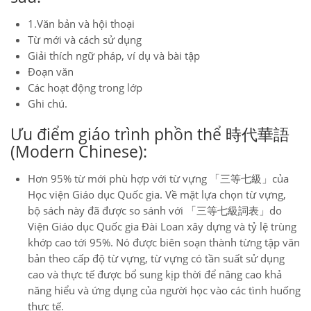
1.Văn bản và hội thoại
Từ mới và cách sử dụng
Giải thích ngữ pháp, ví dụ và bài tập
Đoạn văn
Các hoạt động trong lớp
Ghi chú.
Ưu điểm giáo trình phồn thể 時代華語
(Modern Chinese):
Hơn 95% từ mới phù hợp với từ vựng 「三等七級」của
Học viện Giáo dục Quốc gia. Về mặt lựa chọn từ vựng,
bộ sách này đã được so sánh với 「三等七級詞表」do
Viện Giáo dục Quốc gia Đài Loan xây dựng và tỷ lệ trùng
khớp cao tới 95%. Nó được biên soạn thành từng tập văn
bản theo cấp độ từ vựng, từ vựng có tần suất sử dụng
cao và thực tế được bổ sung kịp thời để nâng cao khả
năng hiểu và ứng dụng của người học vào các tình huống
thực tế.