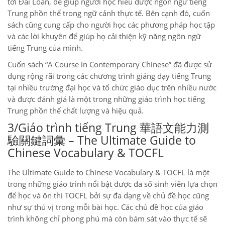
tới Đài Loan, để giúp người học hiểu được ngôn ngữ tiếng
Trung phồn thể trong ngữ cảnh thực tế. Bên cạnh đó, cuốn
sách cũng cung cấp cho người học các phương pháp học tập
và các lời khuyên để giúp họ cải thiện kỹ năng ngôn ngữ
tiếng Trung của mình.
Cuốn sách “A Course in Contemporary Chinese” đã được sử
dụng rộng rãi trong các chương trình giảng dạy tiếng Trung
tại nhiều trường đại học và tổ chức giáo dục trên nhiều nước
và được đánh giá là một trong những giáo trình học tiếng
Trung phồn thể chất lượng và hiệu quả.
3/Giáo trình tiếng Trung
華語文能力測
驗關鍵詞彙 – The Ultimate Guide to
Chinese Vocabulary & TOCFL
The Ultimate Guide to Chinese Vocabulary & TOCFL là một
trong những giáo trình nổi bật được đa số sinh viên lựa chọn
để học và ôn thi TOCFL bởi sự đa dạng về chủ đề học cũng
như sự thú vị trong mỗi bài học. Các chủ đề học của giáo
trình không chỉ phong phú mà còn bám sát vào thực tế sẽ