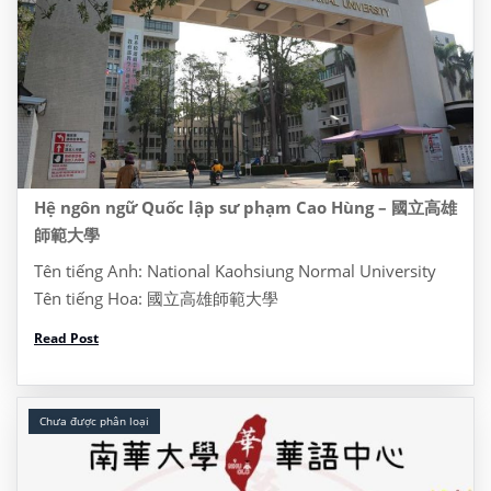
Hệ ngôn ngữ Quốc lập sư phạm Cao Hùng – 國立高雄
師範大學
Tên tiếng Anh: National Kaohsiung Normal University
Tên tiếng Hoa: 國立高雄師範大學
Website: https://www3.nhu.edu.tw/ Address: Dia chi:
Read Post
No.116, Heping 1st Rd., Lingya Dist., Kaohsiung City
802, Taiwan, Đài Loan 622 Tel: (07) 7172930 I/ Thông
tin khóa […]
Chưa được phân loại