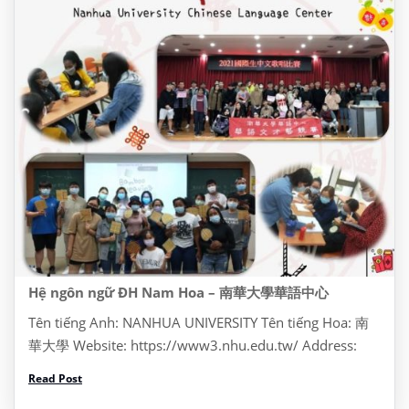
Hệ ngôn ngữ ĐH Nam Hoa – 南華大學華語中心
Tên tiếng Anh: NANHUA UNIVERSITY Tên tiếng Hoa: 南
華大學 Website: https://www3.nhu.edu.tw/ Address:
Dia chi: No. 55, Section 1, Nanhua Rd, Zhongkeng
Read Post
Village, Dalin Township, Chiayi County, Đài Loan 622