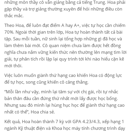
những môn thầy cô vẫn giảng bằng cả tiếng Trung. Hoa phải
gặp thầy và trợ giảng thường xuyên để hỏi những điều còn
thắc mắc.
Theo Hoa, để luôn đạt điểm A hay A+, việc tự học cần chiếm
70%. Ngoài thời gian trên lớp, Hoa tự hoàn thành tất cả bài
tập. Sau mỗi tuần, nữ sinh lại tổng hợp những gì đã học và
làm thêm bài mới. Cô quan niệm chưa làm được hết đồng
nghĩa chưa nắm vững kiến thức nên thường lên mạng tìm lời
giải, tự phân tích rồi lặp lại quy trình tới khi nào hiểu cặn kẽ
mới thôi.
Việc luôn muốn giành thứ hạng cao khiến Hoa có động lực
để tự học, song cũng khiến cô căng thẳng.
“Mỗi lần như vậy, mình lại tâm sự với chị gái, rồi tự nhắc
bản thân đâu cần đứng thứ nhất mới lấy được học bổng.
Nhưng sau đó mình lại hùng hục học để giành thứ hạng cao
nhất có thể”, Hoa chia sẻ.
Kết quả, Hoa hoàn thành 7 kỳ với GPA 4.23/4.3, xếp hạng 1
ngành Kỹ thuật điện và Khoa học máy tính chương trình dạy