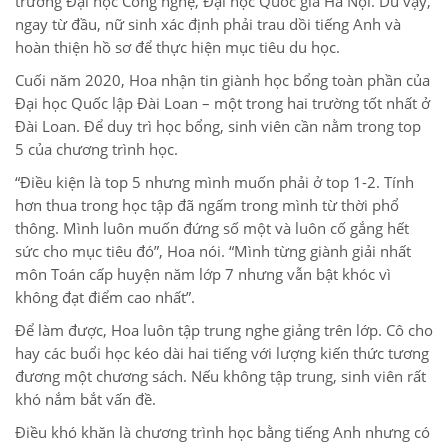
trường Đại học Công nghệ, Đại học Quốc gia Hà Nội. Dù vậy,
ngay từ đầu, nữ sinh xác định phải trau dồi tiếng Anh và
hoàn thiện hồ sơ để thực hiện mục tiêu du học.
Cuối năm 2020, Hoa nhận tin giành học bổng toàn phần của
Đại học Quốc lập Đài Loan – một trong hai trường tốt nhất ở
Đài Loan. Để duy trì học bổng, sinh viên cần nằm trong top
5 của chương trình học.
“Điều kiện là top 5 nhưng mình muốn phải ở top 1-2. Tính
hơn thua trong học tập đã ngấm trong mình từ thời phổ
thông. Mình luôn muốn đứng số một và luôn cố gắng hết
sức cho mục tiêu đó”, Hoa nói. “Mình từng giành giải nhất
môn Toán cấp huyện năm lớp 7 nhưng vẫn bật khóc vì
không đạt điểm cao nhất”.
Để làm được, Hoa luôn tập trung nghe giảng trên lớp. Cô cho
hay các buổi học kéo dài hai tiếng với lượng kiến thức tương
đương một chương sách. Nếu không tập trung, sinh viên rất
khó nắm bắt vấn đề.
Điều khó khăn là chương trình học bằng tiếng Anh nhưng có