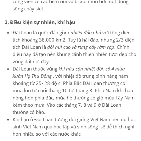
công viên có các hẻm núi và bị xói mòn bởi một dòng
sông chảy siết.
2, Điều kiện tự nhiên, khí hậu
Đài Loan là quốc đảo gồm
nhiều đảo nhỏ
với tổng diện
tích khoảng 38.000 km2. Tuy là hải đảo, nhưng 2/3 diện
tích Đài Loan là
đồi núi cao và rừng cây rậm rạp
. Chính
điều này đã tạo nên khung cảnh thiên nhiên tươi đẹp cho
vùng đất nơi đây.
Đài Loan thuộc vùng
khí hậu cận nhiệt đới, có 4 mùa
Xuân Hạ Thu Đông
, với nhiệt độ trung bình hàng năm
khoảng từ 25- 28 độ c. Phía Bắc Đài Loan thường có
mưa lớn từ cuối tháng 10 tới tháng 3. Phía Nam khí hậu
nóng hơn phía Bắc, mùa hè thường có gió mùa Tây Nam
kèm theo mưa. Vào các tháng 7, 8 và 9 ở Đài Loan
thường có bão.
Khí hậu ở Đài Loan tương đối giống Việt Nam nên du học
sinh Việt Nam qua học tập và sinh sống sẽ dễ thích nghi
hơn nhiều so với các nước khác