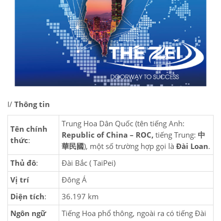
I/
Thông tin
Trung Hoa Dân Quốc (tên tiếng Anh:
Tên chính
Republic of China – ROC,
tiếng Trung:
中
thức
:
華民國
), một số trường hợp gọi là
Đài Loan
.
Thủ đô
:
Đài Bắc ( TaiPei)
Vị trí
Đông Á
Diện tích
:
36.197 km
Ngôn ngữ
Tiếng Hoa phổ thông, ngoài ra có tiếng Đài