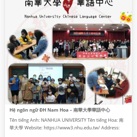
Hệ ngôn ngữ ĐH Nam Hoa – 南華大學華語中心
Tên tiếng Anh: NANHUA UNIVERSITY Tên tiếng Hoa: 南
華大學 Website: https://www3.nhu.edu.tw/ Address:
Dia chi: No. 55, Section 1, Nanhua Rd, Zhongkeng