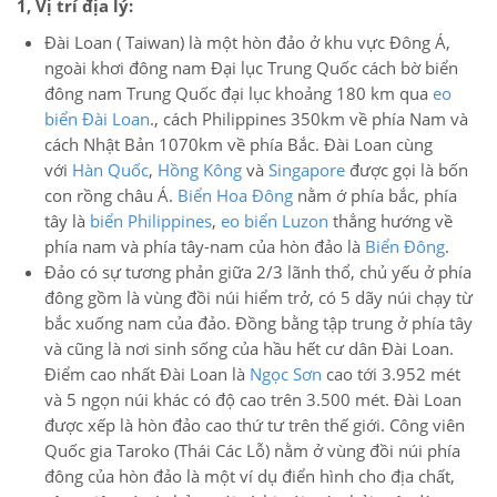
1, Vị trí địa lý:
Đài Loan ( Taiwan) là một hòn đảo ở khu vực Đông Á,
ngoài khơi đông nam Đại lục Trung Quốc cách bờ biển
đông nam Trung Quốc đại lục khoảng 180 km qua
eo
biển Đài Loan
., cách Philippines 350km về phía Nam và
cách Nhật Bản 1070km về phía Bắc. Đài Loan cùng
với
Hàn Quốc
,
Hồng Kông
và
Singapore
được gọi là bốn
con rồng châu Á.
Biển Hoa Đông
nằm ớ phía bắc, phía
tây là
biển Philippines
,
eo biển Luzon
thẳng hướng về
phía nam và phía tây-nam của hòn đảo là
Biển Đông
.
Đảo có sự tương phản giữa 2/3 lãnh thổ, chủ yếu ở phía
đông gồm là vùng đồi núi hiểm trở, có 5 dãy núi chạy từ
bắc xuống nam của đảo. Đồng bằng tập trung ở phía tây
và cũng là nơi sinh sống của hầu hết cư dân Đài Loan.
Điểm cao nhất Đài Loan là
Ngọc Sơn
cao tới 3.952 mét
và 5 ngọn núi khác có độ cao trên 3.500 mét. Đài Loan
được xếp là hòn đảo cao thứ tư trên thế giới. Công viên
Quốc gia Taroko (Thái Các Lỗ) nằm ở vùng đồi núi phía
đông của hòn đảo là một ví dụ điển hình cho địa chất,