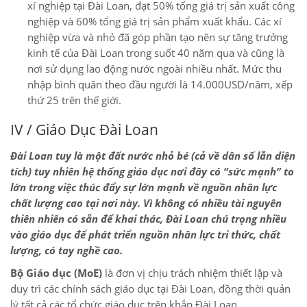
xí nghiệp tại Đài Loan, đạt 50% tổng giá trị sản xuất công
nghiệp và 60% tổng giá trị sản phẩm xuất khẩu. Các xí
nghiệp vừa và nhỏ đã góp phần tạo nên sự tăng trưởng
kinh tế của Đài Loan trong suốt 40 năm qua và cũng là
nơi sử dụng lao động nước ngoài nhiều nhất. Mức thu
nhập bình quân theo đầu người là 14.000USD/năm, xếp
thứ 25 trên thế giới.
IV / Giáo Dục Đài Loan
Đài Loan tuy là một đất nước nhỏ bé (cả về dân số lẫn diện
tích) tuy nhiên hệ thống giáo dục nơi đây có “sức mạnh” to
lớn trong việc thúc đẩy sự lớn mạnh về nguồn nhân lực
chất lượng cao tại nơi này. Vì không có nhiều tài nguyên
thiên nhiên có sẵn để khai thác, Đài Loan chú trọng nhiều
vào giáo dục để phát triển nguồn nhân lực tri thức, chất
lượng, có tay nghề cao.
Bộ Giáo dục (MoE)
là đơn vị chịu trách nhiệm thiết lập và
duy trì các chính sách giáo dục tại Đài Loan, đồng thời quản
lý tất cả các tổ chức giáo dục trên khắp Đài Loan.