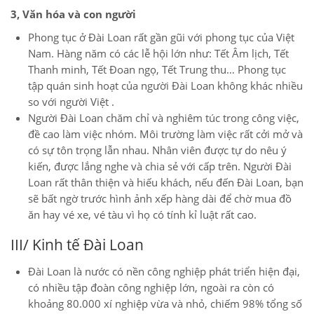
3, Văn hóa và con người
Phong tục ở Đài Loan rất gần gũi với phong tục của Việt
Nam. Hàng năm có các lễ hội lớn như: Tết Âm lịch, Tết
Thanh minh, Tết Đoan ngọ, Tết Trung thu… Phong tục
tập quán sinh hoạt của người Đài Loan không khác nhiều
so với người Việt .
Người Đài Loan chăm chỉ và nghiêm túc trong công việc,
đề cao làm việc nhóm. Môi trường làm việc rất cởi mở và
có sự tôn trọng lẫn nhau. Nhân viên được tự do nêu ý
kiến, được lắng nghe và chia sẻ với cấp trên. Người Đài
Loan rất thân thiện và hiếu khách, nếu đến Đài Loan, bạn
sẽ bất ngờ trước hình ảnh xếp hàng dài để chờ mua đồ
ăn hay vé xe, vé tàu vì họ có tính kỉ luật rất cao.
III/ Kinh tế Đài Loan
Đài Loan là nước có nền công nghiệp phát triển hiện đại,
có nhiều tập đoàn công nghiệp lớn, ngoài ra còn có
khoảng 80.000 xí nghiệp vừa và nhỏ, chiếm 98% tổng số