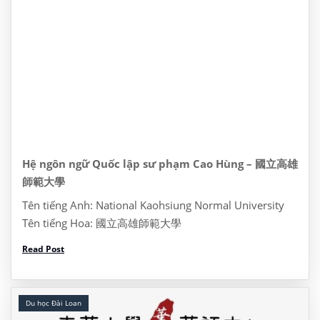
Hệ ngôn ngữ Quốc lập sư phạm Cao Hùng – 國立高雄
師範大學
Tên tiếng Anh: National Kaohsiung Normal University
Tên tiếng Hoa: 國立高雄師範大學
Website: https://www3.nhu.edu.tw/ Address: Dia chi:
Read Post
No.116, Heping 1st Rd., Lingya Dist., Kaohsiung City
802, Taiwan, Đài Loan 622 Tel: (07) 7172930 I/ Thông
tin khóa […]
Du học Đài Loan